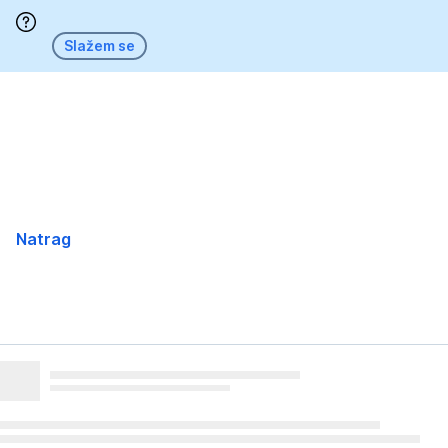
Preskoči
Slažem se
Natrag