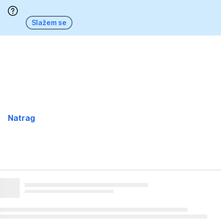
Preskoči
Slažem se
Natrag