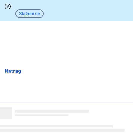
Preskoči
Slažem se
Natrag