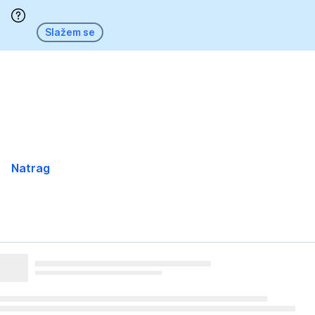
Preskoči
Slažem se
Natrag