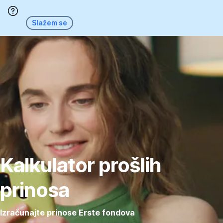
Preskoči
Slažem se
Kalkulator prošlih
prinosa
Izračunajte prinose Erste fondova