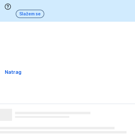
Preskoči
Slažem se
Natrag