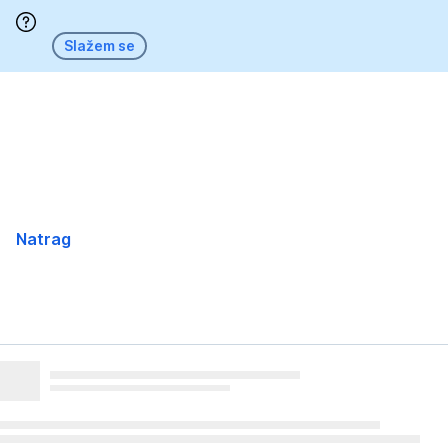
Preskoči
Slažem se
Natrag