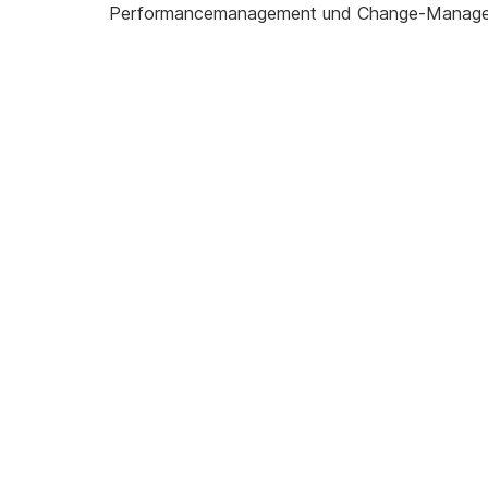
Performancemanagement und Change-Manage
„Seit
seinem
Einstieg
hat
Stefan
Haderer
immer