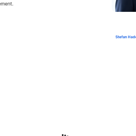
ment.
Stefan Had